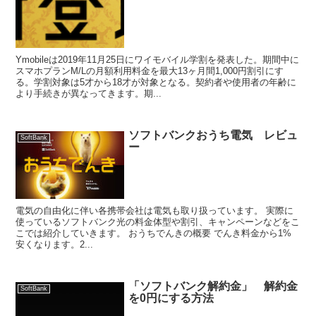
Ymobileは2019年11月25日にワイモバイル学割を発表した。期間中に
スマホプランM/Lの月額利用料金を最大13ヶ月間1,000円割引にす
る。学割対象は5才から18才が対象となる。契約者や使用者の年齢に
より手続きが異なってきます。期...
ソフトバンクおうち電気 レビュ
SoftBank
ー
電気の自由化に伴い各携帯会社は電気も取り扱っています。 実際に
使っているソフトバンク光の料金体型や割引、キャンペーンなどをこ
こでは紹介していきます。 おうちでんきの概要 でんき料金から1%
安くなります。2...
「ソフトバンク解約金」 解約金
SoftBank
を0円にする方法